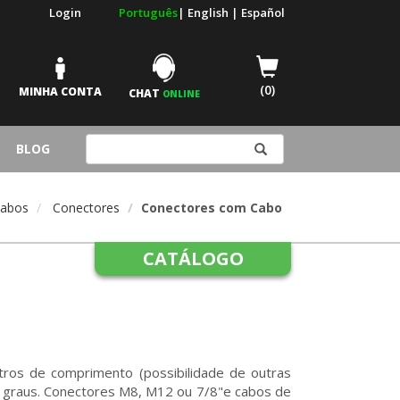
Login
Português
|
English
|
Español
(0)
MINHA CONTA
CHAT
ONLINE
BLOG
Cabos
Conectores
Conectores com Cabo
CATÁLOGO
tros de comprimento (possibilidade de outras
º graus. Conectores M8, M12 ou 7/8"e cabos de