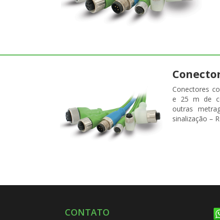
Conecto
Conectores co
e 25 m de co
outras metra
sinalização – R
CONTATO