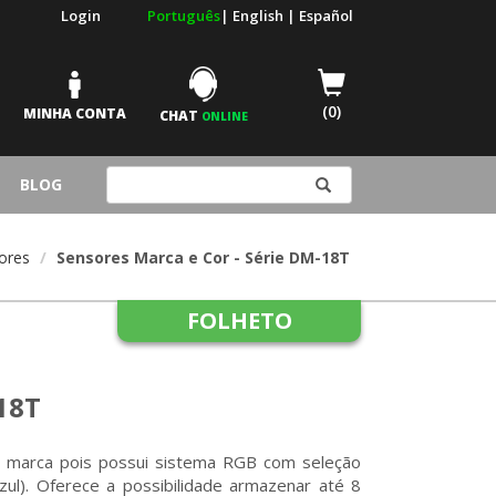
Login
Português
|
English
|
Español
(0)
MINHA CONTA
CHAT
ONLINE
BLOG
ores
Sensores Marca e Cor - Série DM-18T
FOLHETO
-18T
u marca pois possui sistema RGB com seleção
ul). Oferece a possibilidade armazenar até 8