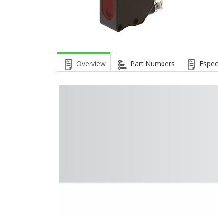
Overview
Part Numbers
Espec