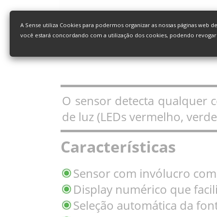
A Sense utiliza Cookies para podermos organizar as nossas páginas web d
você estará concordando com a utilização dos cookies, podendo revoga