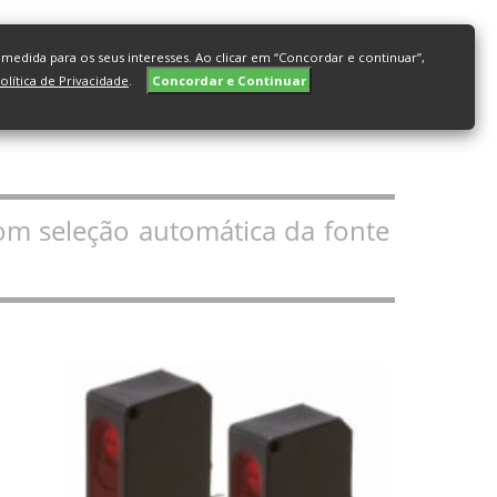
edida para os seus interesses. Ao clicar em “Concordar e continuar”,
olítica de Privacidade
.
Concordar e Continuar