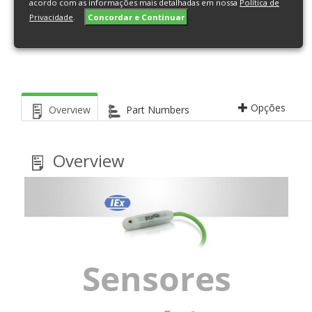
acordo com as informações mais detalhadas em nossa
Política de
para atmosferas explosivas de gases e vapores
Privacidade
.
Concordar e Continuar
inflamáveis e poeiras combustíveis.
Opções
Overview
Part Numbers
Overview