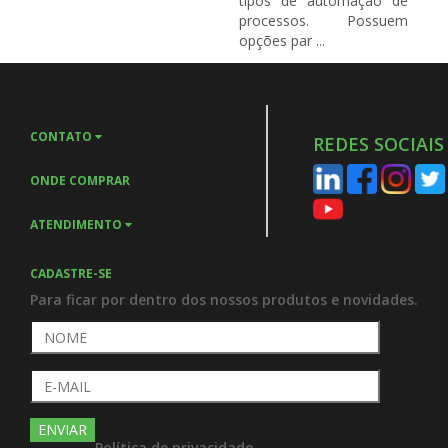
tipos de automação de
processos. Possuem
opções par ...
CONTATO
REDES SOCIAIS
ONDE COMPRAR
ATENDIMENTO
CADASTRE-SE
Para ficar por dentro dos nossos produtos e novidades.
ENVIAR
Política de privacidade